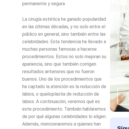
tecno
permanente y segura.
moder
espec
La cirugía estética ha ganado popularidad
certif
en las últimas décadas, y no solo entre el
Cuida
público en general, sino también entre las
sonri
celebridades. Esta tendencia ha llevado a
trata
muchas personas famosas a hacerse
segur
procedimientos. Estos no solo mejoran su
perso
apariencia, sino que también corrigen
y a pr
resultados anteriores que no fueron
acces
buenos. Uno de los procedimientos que
ha captado la atención es la reducción de
labios, o queiloplastia de reducción de
P
labios. A continuación, veremos qué es
este procedimiento. También hablaremos
de por qué algunas celebridades lo eligen.
Además, mencionaremos a quienes han
Síg