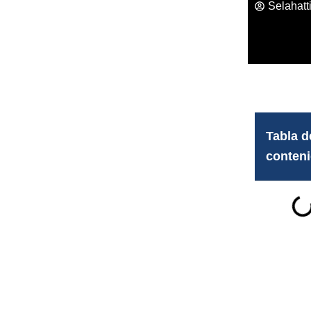
Selahatt
Tabla d
conten