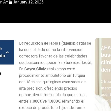
in AY
January 12, 2026
La
reducción de labios
(queiloplastia) se
¿Es
e
ha consolidado como la intervención
bus
ido
correctora favorita de las celebridades
clín
que buscan recuperar la naturalidad facial.
En
Cayra Clinic
realizamos este
den
procedimiento ambulatorio en Turquía
Ofre
con técnicas quirúrgicas avanzadas de
atenc
alta precisión, ofreciendo precios
odont
competitivos todo incluido que oscilan
de alt
entre
1.000€ ve 1.800€
, eliminando el
con
exceso de producto o tejido de forma