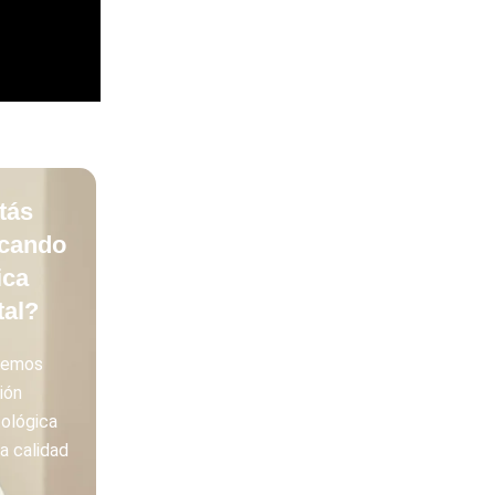
tás
cando
ica
tal?
cemos
ión
ológica
a calidad