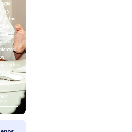
logía
na y
ialistas
icados.
mos tu
sa con
mientos
os,
nalizados
ecios
ibles.
edir
hora
uenos